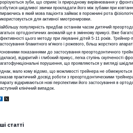
рорізуються зуби, що сприяє їх природному вирівнювання у фронта
озбутися шкідливої звички прокладати його між зубами при ковтанні
пираючись в який мова пацієнта займає в порожнині рота фізіологі
икористовується для активної миотренировки.
айбільшу популярність придбав останнім часом дитячий преортод
агатьох ортодонтичних аномалій ще в змінному прикусі. Вже багато 
фективності цього методу при лікуванні дітей 5-11 років. Трейнер
астосування блакитного м'якого і рожевого, більш жорсткого апараті
сновними показаннями до застосування преортодонтичного трейнер
ідкласи), відкритий і глибокий прикус, легка ступінь скупченості фро
агатофункціональні порушення, що проявляються у вигляді шкідли
днак, мало кому відомо, що можливості трейнера не обмежуються 
оказав практичний досвід роботи з преортодонтическими трейнера
парату відкриваються нові перспективи його застосування в ортод
аступний клінічний випадок.
нші статті