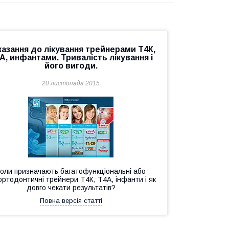
казання до лікування трейнерами Т4К,
А, инфантами. Тривалість лікування і
його вигоди.
20 листопада 2015
оли призначають багатофункціональні або
ортодонтичні трейнери Т4К, Т4А, інфанти і як
довго чекати результатів?
Повна версія статті