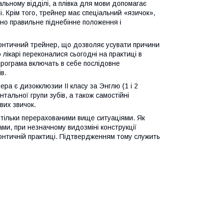
льному відділі, а плівка для мови допомагає
. Крім того, трейнер має спеціальний «язичок»,
чно правильне піднебінне положення і
онтичний трейнер, що дозволяє усувати причини
лікарі переконалися сьогодні на практиці в
-програма включать в себе послідовне
в.
а є дизокклюзии II класу за Энглю (1 і 2
нтальної групи зубів, а також самостійні
вих звичок.
тільки перерахованими вище ситуаціями. Як
ми, при незначному видозміні конструкції
онтичній практиці. Підтвердженням тому служить