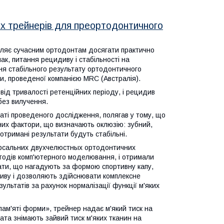
их трейнерів для преортодонтичного
оляє сучасним ортодонтам досягати практично
к, питання рецидиву і стабільності на
ня стабільного результату ортодонтичного
и, проведеної компанією MRC (Австралія).
від тривалості ретенційних періоду, і рецидив
 без вилучення.
аті проведеного дослідження, полягав у тому, що
них фактори, що визначають оклюзію: зубний,
тримані результати будуть стабільні.
іверсальних двухчелюстных ортодонтичних
тодів комп'ютерного моделювання, і отримали
рати, що нагадують за формою спортивну капу,
пливу і дозволяють здійснювати комплексне
ультатів за рахунок нормалізації функції м'яких
пам'яті форми», трейнер надає м'який тиск на
ата знімають зайвий тиск м'яких тканин на