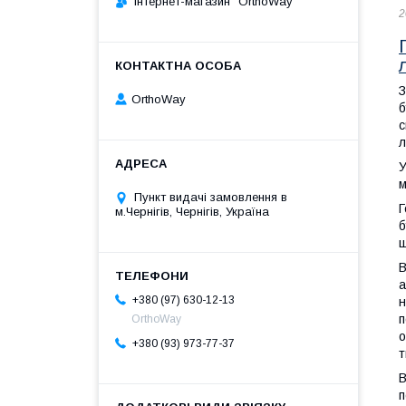
Інтернет-магазин "OrthoWay"
2
З
OrthoWay
б
с
л
У
м
Пункт видачі замовлення в
Г
м.Чернігів, Чернігів, Україна
б
щ
В
а
+380 (97) 630-12-13
н
п
OrthoWay
о
+380 (93) 973-77-37
т
В
п