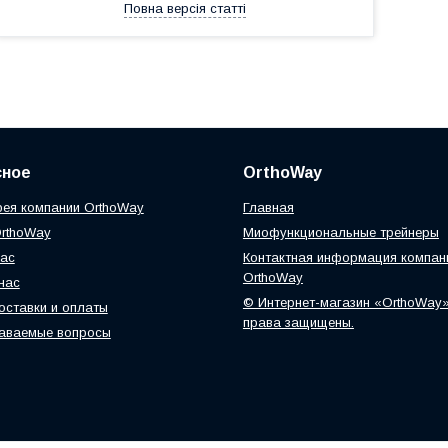
Повна версія статті
сное
OrthoWay
ея компании OrthoWay
Главная
OrthoWay
Миофункциональные трейнеры
нас
Контактная информация компан
OrthoWay
нас
© Интернет-магазин «OrthoWay»
оставки и оплаты
права защищены.
даваемые вопросы