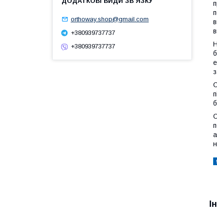
п
п
orthoway.shop@gmail.com
в
в
+380939737737
Н
+380939737737
б
е
з
О
п
б
О
п
а
н
І