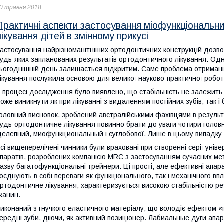
0 травня 2018
Практичні аспекти застосування міофункціональн
лікування дітей в змінному прикусі
астосування найрізноманітніших ортодонтичних конструкцій дозв
удь-яких запланованих результатів ортодонтичного лікування. Одна
ьогоднішній день залишається відкритим. Саме проблема отриман
ікування послужила основою для великої науково-практичної робот
 процесі дослідження було виявлено, що стабільність не залежить 
оже виникнути як при лікуванні з видаленням постійних зубів, так і
оловний висновок, зроблений австралійськими фахівцями в результ
удь-ортодонтичне лікування повинно брати до уваги чотири голов
елепний, миофункциональный і суглобової. Лише в цьому випадку о
сі вищеперелічені чинники були враховані при створенні серії ун
паратів, розроблених компанією MRC з застосуванням сучасних ме
азву багатофункціональні трейнери. Ці прості, але ефективні апа
оєднують в собі переваги як функціонального, так і механічного в
ртодонтичне лікування, характеризується високою стабільністю рез
канин.
иконаний з гнучкого еластичного матеріалу, що володіє ефектом «
ередні зуби, діючи, як активний позиціонер. Лабиальные дуги апар