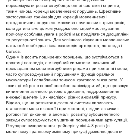
нормалізувати розвиток зубощелепної системи і сприяти,
таким чином, корекції мовленнєвих порушень. Ефективне
застосування трейнерів для корекції мовленнєвих і
ортодонтичних порушень можливо починаючи з трьох років,
коли дитина вже цілком усвідомлено сприймає лікування,
причому особлива увага в роботі має приділятися дисципліни
та регулярності занять. Для успішного лікування мовленнєвих
патологій необхідна тісна взаємодія ортодонта, логопеда і
батьків.
Одним із досить поширених порушень, що зустрічаються в
практиці логопедів, є міжзубний сигматизм, викликаний
прокладанням мови між зубними рядами при ковтанні і мови,
часто супроводжуваний порушенням функції оральної
мускулатури і ослабленим тонусом кругового м'яза рота. У
таких дітей рот в спокої постійно напіввідкритий, що провокує
виникнення звичного ротового дихання, недорозвинення
нижньої щелепи і, як наслідок, різних аномалій прикусу.
Відомо, що на розвиток щелепної системи впливають
становище мови в спокої і при ковтанні, шкідливі звички і
ротової тип дихання, а аномалії розвитку зубощелепного
завжди супроводжуються у дитини порушеннями артикуляції.
Регулярне використання трейнерів у віці 4-8 років (в
молочному і ранньому змінному прикусі) дозволяє досягти