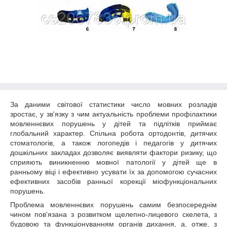
За даними світової статистики число мовних розладів
зростає, у зв'язку з чим актуальність проблеми профілактики
мовленнєвих порушень у дітей та підлітків приймає
глобальний характер. Спільна робота ортодонтів, дитячих
стоматологів, а також логопедів і педагогів у дитячих
дошкільних закладах дозволяє виявляти фактори ризику, що
сприяють виникненню мовної патології у дітей ще в
ранньому віці і ефективно усувати їх за допомогою сучасних
ефективних засобів ранньої корекції міофункціональних
порушень.
Проблема мовленнєвих порушень самим безпосереднім
чином пов'язана з розвитком щелепно-лицевого скелета, з
будовою та функціонуванням органів дихання, а, отже, з