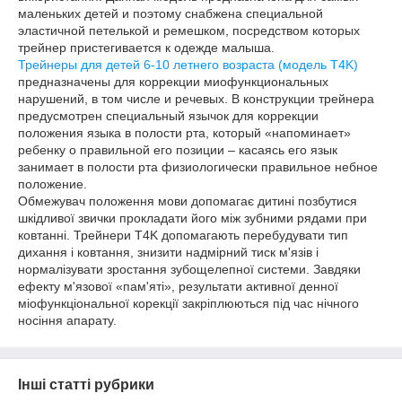
маленьких детей и поэтому снабжена специальной
эластичной петелькой и ремешком, посредством которых
трейнер пристегивается к одежде малыша.
Трейнеры для детей 6-10 летнего возраста (модель T4K)
предназначены для коррекции миофункциональных
нарушений, в том числе и речевых. В конструкции трейнера
предусмотрен специальный язычок для коррекции
положения языка в полости рта, который «напоминает»
ребенку о правильной его позиции – касаясь его язык
занимает в полости рта физиологически правильное небное
положение.
Обмежувач положення мови допомагає дитині позбутися
шкідливої звички прокладати його між зубними рядами при
ковтанні. Трейнери T4K допомагають перебудувати тип
дихання і ковтання, знизити надмірний тиск м'язів і
нормалізувати зростання зубощелепної системи. Завдяки
ефекту м'язової «пам'яті», результати активної денної
міофункціональної корекції закріплюються під час нічного
носіння апарату.
Інші статті рубрики