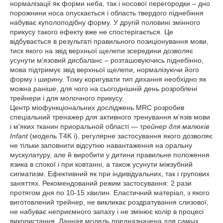
нормалізації як форми неба, так і носової перегородки – дно
порожнини носа опускається і область твердого піднебіння
набуває куполоподібну форму. У другій половині змінного
прикусу такого ефекту вже не спостерігається. Це
відбувається в результаті правильного позиціонування мови,
тиск якого на звід верхньої щелепи зсередини дозволяє
усунути м'язовий дисбаланс – розташовуючись піднебінно,
мова підтримує звід верхньої щелепи, нормалізуючи його
форму і ширину. Тому коригувати тип дихання необхідно як
можна раніше, для чого на сьогоднішній день розроблені
трейнери і для молочного прикусу.
Центр міофункціональних досліджень MRC розробив
спеціальний тренажер для активного тренування м'язів мови
і м'яких тканин приоральной області ― т
рейнер для малюків
Infant
(модель T4K i), регулярне застосування якого дозволяє
не тільки заповнити відсутню навантаження на оральну
мускулатуру, але й виробити у дитини правильне положення
язика в спокої і при ковтанні, а також усунути міжзубний
сигматизм. Ефективний як при індивідуальних, так і групових
заняттях. Рекомендований режим застосування: 2 рази
протягом дня по 10-15 хвилин. Еластичний матеріал, з якого
виготовлений трейнер, не викликає роздратування слизової,
не набуває неприємного запаху і не змінює колір в процесі
використання. Данная модель предназначена для самых