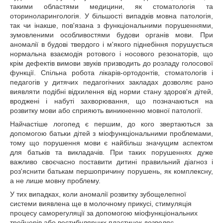
такими областями медицини, як стоматологія та
оториноларингологія. У більшості випадків мовна патологія,
так чи інакше, пов'язана з функціональними порушеннями,
зумовленими особливостями будови органів мови. При
аномалії в будові твердого і м'якого піднебіння порушується
нормальна взаємодія ротового і носового резонаторів, що
крім дефектів вимови звуків призводить до розладу голосової
функції. Спільна робота лікарів-ортодонтів, стоматологів і
педагогів у дитячих педагогічних закладах дозволяє рано
виявляти подібні відхилення від норми стану здоров'я дітей,
вроджені і набуті захворювання, що позначаються на
розвитку мови або сприяють виникненню мовної патології.
Найчастіше логопед є першим, до кого звертаються за
допомогою батьки дітей з міофункціональними проблемами,
тому що порушення мови є найбільш значущим аспектом
для батьків та викладачів. При таких порушеннях дуже
важливо своєчасно поставити дитині правильний діагноз і
роз'яснити батькам першопричину порушень, як комплексну,
а не лише мовну проблему.
У тих випадках, коли аномалії розвитку зубощелепної
системи виявлена ще в молочному прикусі, стимуляція
процесу саморегуляції за допомогою міофункціональних
трейнерів або вестибулярних пластинок дозволяє