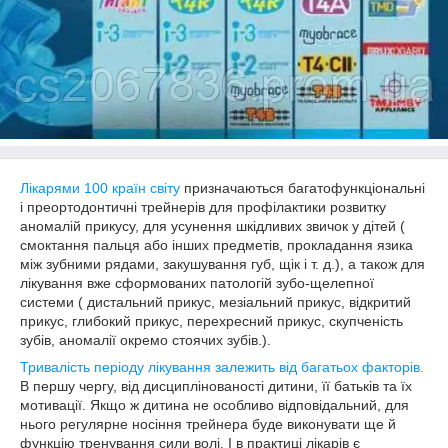
Лікарями 100 країн світу
призначаються багатофункціональні
і преортодонтичні трейнерів для профілактики розвитку
аномалій прикусу, для усунення шкідливих звичок у дітей (
смоктання пальця або інших предметів, прокладання язика
між зубними рядами, закушування губ, щік і т. д.), а також для
лікування вже сформованих патологій зубо-щелепної
системи ( дистальний прикус, мезіальний
прикус, відкритий
прикус, глибокий
прикус, перехресний
прикус, скупченість
зубів, аномалії окремо стоячих зубів.
).
Тривалість періоду лікування залежить від багатьох факторів.
В першу чергу, від дисциплінованості дитини, її батьків та їх
мотивації. Якщо ж дитина не особливо відповідальний, для
нього регулярне носіння трейнера буде виконувати ще й
функцію тренування сили волі. І в практиці лікарів є