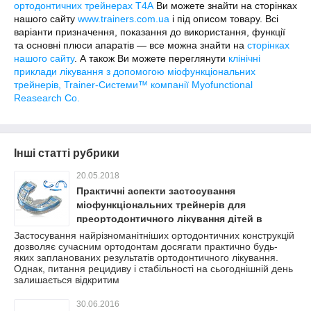
ортодонтичних трейнерах Т4А
Ви можете знайти на сторінках
нашого сайту
www.trainers.com.ua
і під описом товару. Всі
варіанти призначення, показання до використання, функції
та основні плюси апаратів ― все можна знайти на
сторінках
нашого сайту
. А також Ви можете переглянути
клінічні
приклади лікування з допомогою міофункціональних
трейнерів, Trainer-Системи™ компанії Myofunctional
Reasearch Co.
Інші статті рубрики
20.05.2018
Практичні аспекти застосування
міофункціональних трейнерів для
преортодонтичного лікування дітей в
змінному прикусі
Застосування найрізноманітніших ортодонтичних конструкцій
дозволяє сучасним ортодонтам досягати практично будь-
яких запланованих результатів ортодонтичного лікування.
Однак, питання рецидиву і стабільності на сьогоднішній день
залишається відкритим
30.06.2016