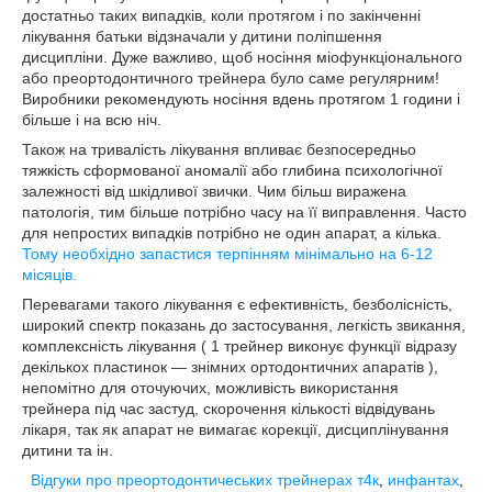
достатньо таких випадків, коли протягом і по закінченні
лікування батьки відзначали у дитини поліпшення
дисципліни. Дуже важливо, щоб носіння міофункціонального
або преортодонтичного трейнера було саме регулярним!
Виробники рекомендують носіння вдень протягом 1 години і
більше і на всю ніч.
Також на тривалість лікування впливає безпосередньо
тяжкість сформованої аномалії або глибина психологічної
залежності від шкідливої звички. Чим більш виражена
патологія, тим більше потрібно часу на її виправлення. Часто
для непростих випадків потрібно не один апарат, а кілька.
Тому необхідно запастися терпінням мінімально на 6-12
місяців.
Перевагами такого лікування є ефективність, безболісність,
широкий спектр показань до застосування, легкість звикання,
комплексність лікування ( 1 трейнер виконує функції відразу
декількох пластинок ― знімних ортодонтичних апаратів ),
непомітно для оточуючих, можливість використання
трейнера під час застуд, скорочення кількості відвідувань
лікаря, так як апарат не вимагає корекції, дисциплінування
дитини та ін.
Відгуки про преортодонтиче
ських трейнерах т4к
,
инфантах
,