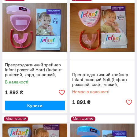
Преортодонтичний трейнер
Infant рожевий Hard (Інфант
рожевий, хард, жорсткий,
Преортодонтичний трейнер
оригінальний)
Infant рожевий Soft (Інфант
В наявності
рожевий, софт, м'який,
оригінальний)
1 892
Немає в наявності
₴
1 891
₴
Купити
Мальчикам
Мальчикам