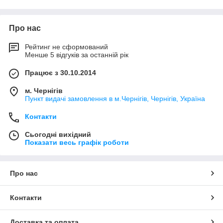
є використанням
знімних ортодонтичних пластин
, їх
покладено
носити
весь час, але вони мають
Про нас
ряд незручностей, як
психологічних
, так і
фізичних
.
Откладывать на потом исправление прикуса у Вашего
ребёнка, из-за таких причин, не рекомендуется. Все дело в
Рейтинг не сформований
Менше 5 відгуків за останній рік
том, что постоянные зубы вырастают, занимая именно то
положение, которое до них приняли молочные зубки. Иными
Працює з 30.10.2014
словами, если исправить прикус до 10-ти летнего возраста,
можно избежать проблем в будущем, и в том
м. Чернігів
числе хирургических вмешательств.
Пункт видачі замовлення в м.Чернігів, Чернігів, Україна
Контакти
Сьогодні вихідний
Показати весь графік роботи
Про нас
Контакти
Доставка та оплата