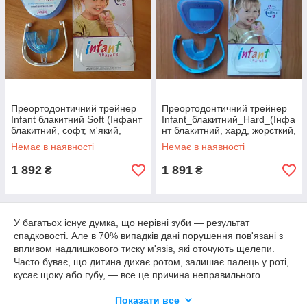
Преортодонтичний трейнер
Преортодонтичний трейнер
Infant блакитний Soft (Інфант
Infant_блакитний_Hard_(Інфа
блакитний, софт, м'який,
нт блакитний, хард, жорсткий,
оригінальний)
оригінальний)
Немає в наявності
Немає в наявності
1 892
1 891
₴
₴
У багатьох існує думка, що нерівні зуби ― результат
спадковості. Але в 70% випадків дані порушення пов'язані з
впливом надлишкового тиску м'язів, які оточують щелепи.
Часто буває, що дитина дихає ротом, залишає палець у роті,
кусає
щоку
або
губу
, ― все це причина неправильного
положення прорезывающихся постійних зубів.
Показати все
Найбільш частим варіантом лікування