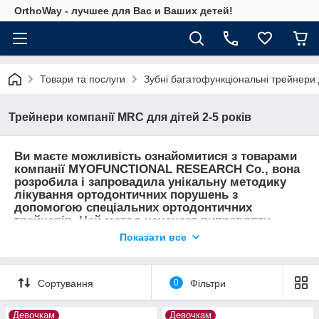
OrthoWay - лучшее для Вас и Ваших детей!
Товари та послуги
Зубні багатофункціональні трейнери
Трейнери компанії MRC для дітей 2-5 років
Ви маєте можливість ознайомитися з товарами
компанії
MYOFUNCTIONAL RESEARCH Co.
, вона
розробила і запровадила унікальну методику
лікування ортодонтичних порушень з
допомогою спеціальних ортодонтичних
трейнерів. Цей метод начанает виправляти
прикус у дитячому віці, а саме з 2 років, це
Показати все
відбувається найбільш простим і безболісним
для дитини способом.
Сортування
0
Фільтри
Девочкам
Девочкам