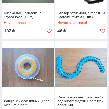
Кнопка IMD, бондована,
Стопор затискний, з коротким
кругла база (1 шт.)
і довгим гачком (1 шт.)
Немає в наявності
Немає в наявності
137
46
₴
₴
Сепаратори еластичні, на S-
Ланцюжок еластичний (Long,
подібному модулі + легатури
Medium, Short)
еластичні