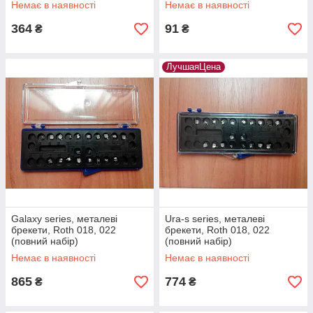
Немає в наявності
Немає в наявності
364
91
₴
₴
ЛучшаяЦена
Galaxy series, металеві
Ura-s series, металеві
брекети, Roth 018, 022
брекети, Roth 018, 022
(повний набір)
(повний набір)
Немає в наявності
Немає в наявності
865
774
₴
₴