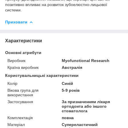
позитивно впливає на розвиток зубоелюстно-лицьової
системи.
Приховати
Характеристики
Основні атрибути
Виробник
Myofunctional Research
Країна виробник
Австралія
Користувальницькі характеристики
Колір
Синій
Вікова група для
5-9 років
використання
Застосування
За призначенням лікаря
ортодонта або іншого
стоматолога
Комплектація
повна
Матеріал
Супереластичний