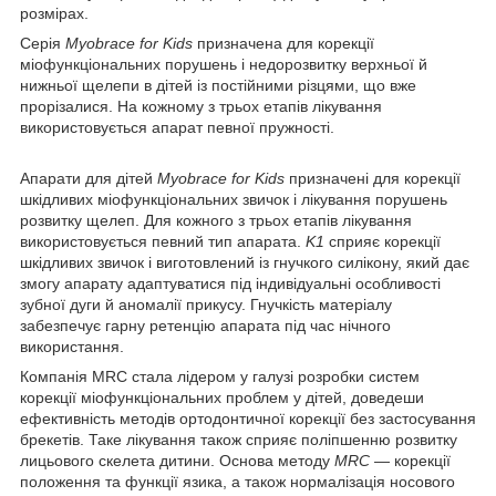
розмірах.
Серія
Myobrace for Kids
призначена для корекції
міофункціональних порушень і недорозвитку верхньої й
нижньої щелепи в дітей із постійними різцями, що вже
прорізалися. На кожному з трьох етапів лікування
використовується апарат певної пружності.
Апарати для дітей
Myobrace for Kids
призначені для корекції
шкідливих міофункціональних звичок і лікування порушень
розвитку щелеп. Для кожного з трьох етапів лікування
використовується певний тип апарата.
K1
сприяє корекції
шкідливих звичок і виготовлений із гнучкого силікону, який дає
змогу апарату адаптуватися під індивідуальні особливості
зубної дуги й аномалії прикусу. Гнучкість матеріалу
забезпечує гарну ретенцію апарата під час нічного
використання.
Компанія MRC стала лідером у галузі розробки систем
корекції міофункціональних проблем у дітей, доведеши
ефективність методів ортодонтичної корекції без застосування
брекетів. Таке лікування також сприяє поліпшенню розвитку
лицьового скелета дитини. Основа методу
MRC
— корекції
положення та функції язика, а також нормалізація носового