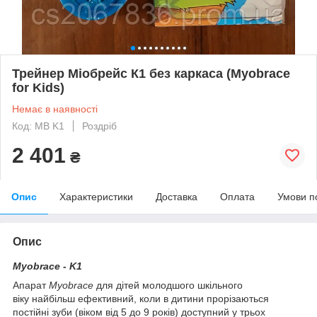
Трейнер Міобрейс К1 без каркаса (Myobrace
for Kids)
Немає в наявності
Код: MB K1
Роздріб
2 401
₴
Опис
Характеристики
Доставка
Оплата
Умови п
Опис
Myobrace - K1
Апарат
Myobrace
для дітей молодшого шкільного
віку найбільш ефективний, коли в дитини прорізаються
постійні зуби (віком від 5 до 9 років) доступний у трьох