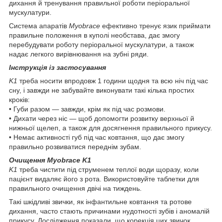
дихання й тренування правильної роботи періоральної
мускулатури.
Система апаратів
Myobrace
ефективно тренує язик приймати
правильне положення в куполі необстава, дає змогу
перебудувати роботу періоральної мускулатури, а також
надає легкого вирівнювання на зубні ряди.
Інструкція із застосування
K1
треба носити впродовж 1 години щодня та всю ніч під час
сну, і завжди не забувайте виконувати такі кілька простих
кроків:
• Губи разом — завжди, крім як під час розмови.
• Дихати через ніс — щоб допомогти розвитку верхньої й
нижньої щелеп, а також для досягнення правильного прикусу.
• Немає активності губ під час ковтання, що дає змогу
правильно розвиватися переднім зубам.
Очищення Myobrace K1
K1
треба чистити під струменем теплої води щоразу, коли
пацієнт видаляє його з рота. Використовуйте таблетки для
правильного очищення двічі на тиждень.
Такі шкідливі звички, як інфантильне ковтання та ротове
дихання, часто стають причинами нудотності зубів і аномалій
прикусу. Дослідження показали, що корекція цих звичок