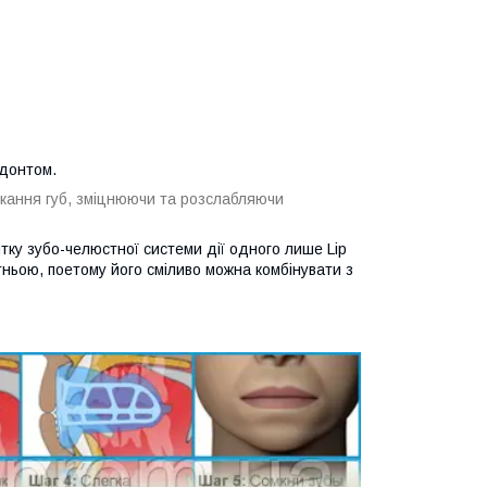
одонтом.
кання губ, зміцнюючи та розслабляючи
итку зубо-челюстної системи дії одного лише
Lip
ньою, поетому його сміливо можна комбінувати з