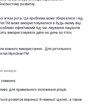
убоелюстому розвитку.
ї м'язи рота. Ця проблема може зберігатися і під
inerTM може використовуватися в будь-якому віці
собливо ефективний під час лікування пацієнтів
ть використовувати двічі на день по п'ять
ісля кожного використання. Для ретельного
летки MyocleanTM
н мінімум.
 сомкнені.
ливо для правильного положення різців.
ться розвиток верхньої й нижньої щелеп, а також