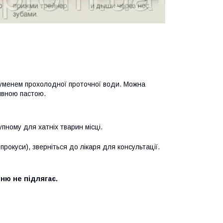
руменем прохолодної проточної води. Можна
ивною пастою.
пному для хатніх тварин місці.
рокуси), зверніться до лікаря для консультації.
нню не підлягає.