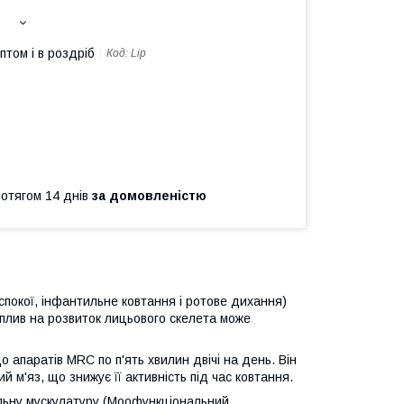
птом і в роздріб
Код:
Lip
ротягом 14 днів
за домовленістю
спокої, інфантильне ковтання і ротове дихання)
вплив на розвиток лицьового скелета може
 апаратів MRC по п'ять хвилин двічі на день. Він
 м'яз, що знижує її активність під час ковтання.
альну мускулатуру (Моофункціональний