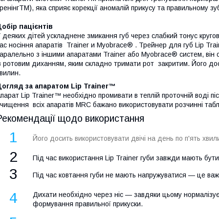
ренінгTM), яка сприяє корекції аномалій прикусу та правильному з
обір пацієнтів
 деяких дітей ускладнене змикання губ через слабкий тонус кругово
ас носіння апаратів Trainer и Myobrace® . Трейнер для губ Lip Tra
аралельно з іншими апаратами Trainer або Myobrace® систем, він о
з ротовим диханням, яким складно тримати рот закритим. Його доси
вилин.
огляд за апаратом Lip Trainer™
Апарат
Lip Trainer™
необхідно промивати в теплій проточній воді п
чищення всіх апаратів MRC бажано використовувати розчинні таб
Рекомендації щодо використання
1
Його досить використовувати двічі на день по п'ять хвили
2
Під час використання
Lip Trainer
губи завжди мають бути
3
Під час ковтання губи не мають напружуватися
—
це важ
4
Дихати необхідно через ніс — завдяки цьому нормалізує
формування правильної прикуски.