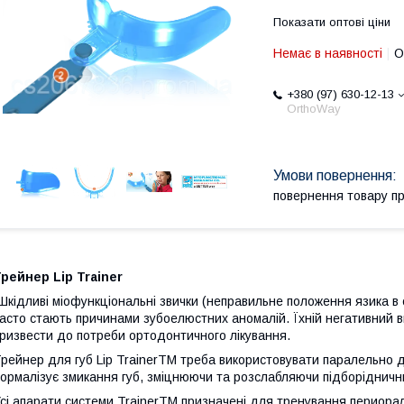
Показати оптові ціни
Немає в наявності
О
+380 (97) 630-12-13
OrthoWay
повернення товару п
рейнер Lip Trainer
кідливі міофункціональні звички (неправильне положення язика в 
асто стають причинами зубоелюстних аномалій. Їхній негативний 
ризвести до потреби ортодонтичного лікування.
рейнер для губ Lip TrainerTM треба використовувати паралельно до
ормалізує змикання губ, зміцнюючи та розслабляючи підборідничний
сі апарати системи TrainerTM призначені для тренування периор