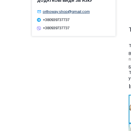
orthoway.shop@gmail.com
+380939737737
+380939737737
Т
В
п
Б
T
у