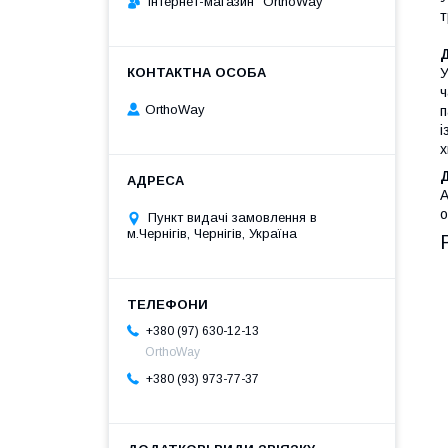
Інтернет-магазин "OrthoWay"
т
Д
У
ч
OrthoWay
п
і
х
Д
о
Пункт видачі замовлення в
м.Чернігів, Чернігів, Україна
+380 (97) 630-12-13
OrthoWay
+380 (93) 973-77-37