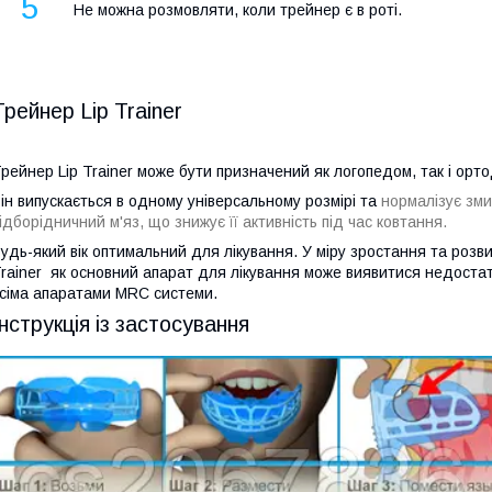
5
Не можна розмовляти, коли трейнер є в роті.
Трейнер Lip Trainer
рейнер Lip Trainer може бути призначений як логопедом, так і орт
ін випускається в одному універсальному розмірі та
нормалізує зми
ідборідничний м'яз, що знижує її активність під час ковтання.
удь-який вік оптимальний для лікування. У міру зростання та розв
rainer
як основний апарат для лікування може виявитися недостат
сіма апаратами MRC системи.
Інструкція із застосування