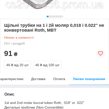
Щільні трубки на 1 і 2й моляр 0,018 і 0.022" не
конвертовані Roth, MBT
Немає в наявності
Опт і роздріб
91
₴
46 ₴
від 20 шт.
46 ₴
від 100 шт.
арактеристики
Доставка
Оплата
Умови повернення
Опис
1st and 2nd
molar buccal tubes Roth, 018" or .022"
Дистальні трубочки (Non-Convertible)