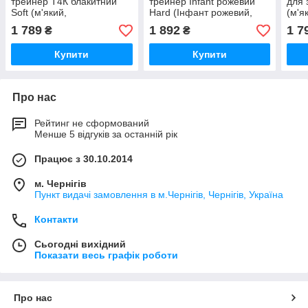
трейнер Т4К блакитний
трейнер Infant рожевий
для 
Soft (м'який,
Hard (Інфант рожевий,
(м'я
оригінальний)
хард, жорсткий,
1 789
1 892
1 7
₴
₴
оригінальний)
Купити
Купити
Про нас
Рейтинг не сформований
Менше 5 відгуків за останній рік
Працює з 30.10.2014
м. Чернігів
Пункт видачі замовлення в м.Чернігів, Чернігів, Україна
Контакти
Сьогодні вихідний
Показати весь графік роботи
Про нас