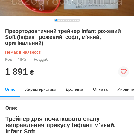
Преортодонтичний трейнер Infant рожевий
Soft (Інфант рожевий, софт, м'який,
оригінальний)
Немає в наявності
Код: Т4IPS
Роздріб
1 891
₴
Опис
Характеристики
Доставка
Оплата
Умови п
Опис
Трейнер для початкового етапу
виправлення прикусу Інфант м'який,
Infant Soft