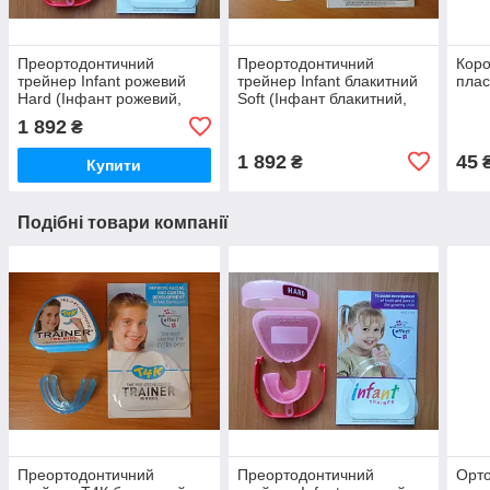
Преортодонтичний
Преортодонтичний
Коро
трейнер Infant рожевий
трейнер Infant блакитний
плас
Hard (Інфант рожевий,
Soft (Інфант блакитний,
хард, жорсткий,
софт, м'який,
1 892
₴
оригінальний)
оригінальний)
1 892
45
₴
Купити
Подібні товари компанії
Преортодонтичний
Преортодонтичний
Орто