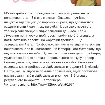
М'який трейнер застосовують першим у лікуванні
— це
початковий етап.
Він вирізняється більшою гнучкістю і
швидкою адаптацією до порожнини рота, що досягається
завдяки меншій силі тиску на зуби. Через свою зручність
трейнер забезпечує швидке звикання до нього. Термін
лікування початковим трейнером приблизно 6-8 місяців, а
потім
потрібно перейти на жорсткий трейнер
—
це
завершальний етап.
За формою він нічим не відрізняється від
початкового, але він виготовлений із твердішого матеріалу, що
підсилює вплив на зуби. Під час застосування цього трейнера,
усуваються багато причин неправильного прикусу, і тепер
більше уваги приділяється вирівнюванню зубів. Лікування
завершальним трейнером відбувається впродовж 3-6 місяців.
На той час Ви відчуєте помітне поліпшення, адже поступове
вирівнювання зубів відбувається вже після 1-2 місяців
регулярного використання трейнера.
Читати повністю:
http://www.32top.ru/stat/157/