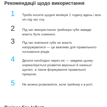
Рекомендації щодо використання
1
Треба носити щодня мінімум 1 годину вдень і всю
ніч під час сну.
2
Під час використання трейнера губи завжди
мають бути сомкнені.
3
Під час ковтання губи не мають
напружуватися
—
це важливо для правильного
положення різців.
4
Дихати необхідно через ніс — завдяки цьому
нормалізується розвиток верхньої й нижньої
щелеп, а також формування правильної
прикуски.
5
Не можна розмовляти, коли трейнер є в роті.