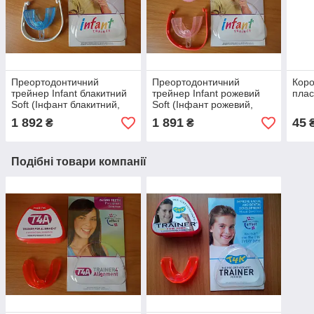
Преортодонтичний
Преортодонтичний
Коро
трейнер Infant блакитний
трейнер Infant рожевий
плас
Soft (Інфант блакитний,
Soft (Інфант рожевий,
софт, м'який,
софт, м'який,
1 892
1 891
45
₴
₴
оригінальний)
оригінальний)
Подібні товари компанії