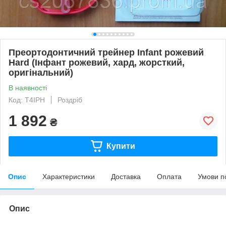
Преортодонтичний трейнер Infant рожевий
Hard (Інфант рожевий, хард, жорсткий,
оригінальний)
В наявності
Код: Т4IPH
Роздріб
1 892
₴
Купити
Опис
Характеристики
Доставка
Оплата
Умови п
Опис