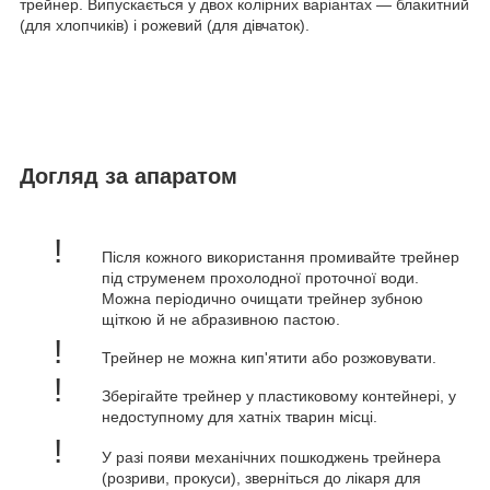
трейнер. Випускається у двох колірних варіантах
—
блакитний
(для хлопчиків) і рожевий (для дівчаток).
Догляд за апаратом
!
Після кожного використання промивайте трейнер
під струменем прохолодної проточної води.
Можна періодично очищати трейнер зубною
щіткою й не абразивною пастою.
!
Трейнер не можна кип'ятити або розжовувати.
!
Зберігайте трейнер у пластиковому контейнері, у
недоступному для хатніх тварин місці.
!
У разі появи механічних пошкоджень трейнера
(розриви, прокуси), зверніться до лікаря для