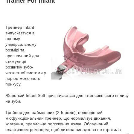
Trainer For Infant
Трейнер Infant
випускається в
одному
універсальному
розмірі та
призначений для
стимуляції
розвитку
зубо-
челюстної системи
у
період молочного
прикусу.
Жорсткий Infant Soft призначається для інтенсивнішого впливу
на зуби.
Трейнер для найменших (2-5 років), повноцінний
міофункціональний трейнер, що нормалізує дихання,
ковтання, правильне положення язика. Обладнаний
еластичним ремінцем, щоб дитина випадково не втратила