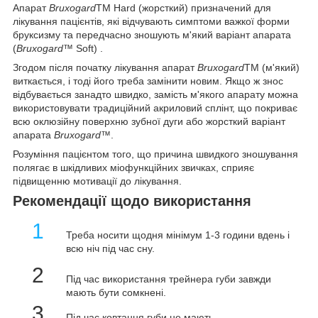
Апарат
Bruxogard
TM Hard (жорсткий) призначений для
лікування пацієнтів, які відчувають симптоми важкої форми
бруксизму та передчасно зношують м'який варіант апарата
(
Bruxogard
™ Soft) .
Згодом після початку лікування апарат
Bruxogard
TM (м'який)
виткається, і тоді його треба замінити новим. Якщо ж знос
відбувається занадто швидко, замість м'якого апарату можна
використовувати традиційний акриловий сплінт, що покриває
всю оклюзійну поверхню зубної дуги або жорсткий варіант
апарата
Bruxogard
™.
Розуміння пацієнтом того, що причина швидкого зношування
полягає в шкідливих міофункційних звичках, сприяє
підвищенню мотивації до лікування.
Рекомендації щодо використання
1
Треба носити щодня мінімум 1-3 години вдень і
всю ніч під час сну.
2
Під час використання трейнера губи завжди
мають бути сомкнені.
3
Під час ковтання губи не мають