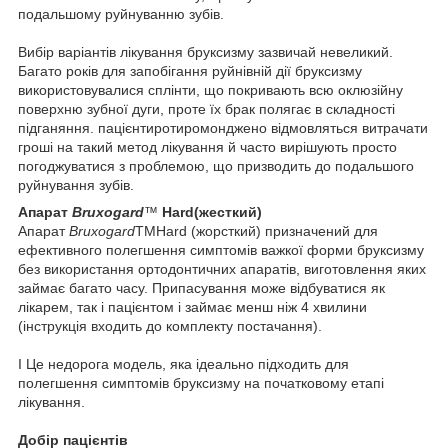
подальшому руйнуванню зубів.
Вибір варіантів лікування бруксизму зазвичай невеликий.
Багато років для запобігання руйнівній дії бруксизму
використовувалися сплінти, що покривають всю оклюзійну
поверхню зубної дуги, проте їх брак полягає в складності
підганяння. пацієнтиротиромонджено відмовляться витрачати
гроші на такий метод лікування й часто вирішують просто
погоджуватися з проблемою, що призводить до подальшого
руйнування зубів.
Апарат
Bruxogard
™
Hard
(жесткий)
Апарат
Bruxogard
TMHard (жорсткий) призначений для
ефективного полегшення симптомів важкої форми бруксизму
без використання ортодонтичних апаратів, виготовлення яких
займає багато часу. Припасування може відбуватися як
лікарем, так і пацієнтом і займає менш ніж 4 хвилини
(інструкція входить до комплекту постачання).
I Це недорога модель, яка ідеально підходить для
полегшення симптомів бруксизму на початковому етапі
лікування.
Добір пацієнтів