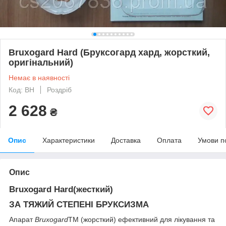
Bruxogard Hard (Бруксогард хард, жорсткий,
оригінальний)
Немає в наявності
Код: BH
Роздріб
2 628
₴
Опис
Характеристики
Доставка
Оплата
Умови п
Опис
Bruxogard Hard(жесткий)
ЗА ТЯЖИЙ СТЕПЕНІ БРУКСИЗМА
Апарат
Bruxogard
TM (жорсткий) ефективний для лікування та