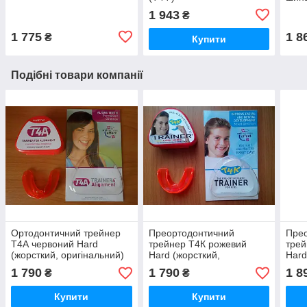
1 943
₴
1 775
1 8
₴
Купити
Подібні товари компанії
Ортодонтичний трейнер
Преортодонтичний
Пре
T4А червоний Hard
трейнер Т4К рожевий
трей
(жорсткий, оригінальний)
Hard (жорсткий,
Hard
оригінальний)
хард
1 790
1 790
1 8
₴
₴
ориг
Купити
Купити