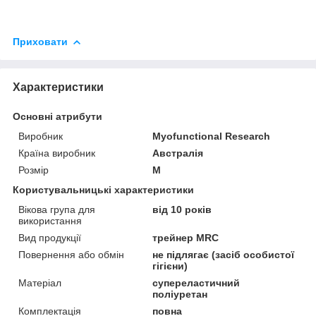
Приховати
Характеристики
Основні атрибути
Виробник
Myofunctional Research
Країна виробник
Австралія
Розмір
M
Користувальницькі характеристики
Вікова група для
від 10 років
використання
Вид продукції
трейнер MRC
Повернення або обмін
не підлягає (засіб особистої
гігієни)
Матеріал
супереластичний
поліуретан
Комплектація
повна