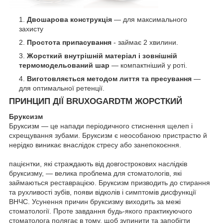
Двошарова конструкція
― для максимального
захисту
Простота припасування
- займає 2 хвилини.
Жорсткий внутрішній матеріал і зовнішній
термомодельований шар
— компактніший у роті.
Виготовляється методом лиття та пресування
—
для оптимальної ретенції.
ПРИНЦИП ДІЇ BRUXOGARDTM ЖОРСТКИЙ
Бруксизм
Бруксизм — це напади періодичного стиснення щелеп і
схрещування зубами. Бруксизм є неособаною пристрастю й
нерідко виникає внаслідок стресу або занепокоєння.
пацієнтки, які страждають від довгострокових наслідків
бруксизму, — велика проблема для стоматологів, які
займаються реставрацією. Бруксизм призводить до стирання
та рухливості зубів, появи відколів і симптомів дисфункції
ВНЧС. Усунення причин бруксизму виходить за межі
стоматології. Проте завдання будь-якого практикуючого
стоматолога полягає в тому, щоб зупинити та запобігти