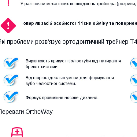
!
У разі появи механічних пошкоджень трейнера (розриви, п
Товар як засіб особистої гігієни обміну та поверне
Які проблеми розв'язує ортодонтичний трейнер T4
Вирівнюють прикус
і ізолює губи від натирання
брекет-системи
Відтворює ідеальні умови для формування
зубо-челюстної системи.
Формує правильне носове дихання
.
Переваги OrthoWay