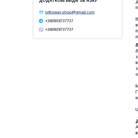
д
п
orthoway.shop@gmail.com
В
+380939737737
в
+380939737737
п
п
B
B
з
в
з
о
М
П
к
Ц
Д
А
в