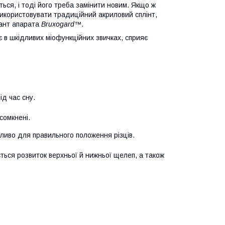
ться, і тоді його треба замінити новим. Якщо ж
використовувати традиційний акриловий сплінт,
іант апарата
Bruxogard
™.
 в шкідливих міофункційних звичках, сприяє
ід час сну.
сомкнені.
ливо для правильного положення різців.
ться розвиток верхньої й нижньої щелеп, а також