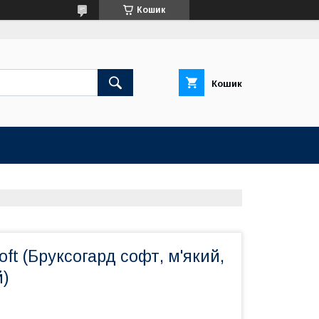
Кошик
Кошик
oft (Бруксогард софт, м'який,
й)