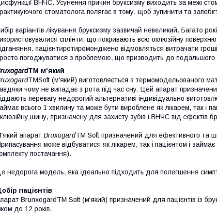
исфункції ВНЧС. Усунення причин бруксизму виходить за межі стом
рактикуючого стоматолога полягає в тому, щоб зупинити та запобі
ибір варіантів лікування бруксизму зазвичай невеликий. Багато рокі
икористовувалися сплінти, що покривають всю оклюзійну поверхню з
ідганяння. пацієнтиротиромонджено відмовляться витрачати гроші
росто погоджуватися з проблемою, що призводить до подальшого 
ruxogard
TM м'який
ruxogard
TMSoft (м'який) виготовляється з термомодельованого мат
авдяки чому не випадає з рота під час сну. Цей апарат призначени
іддають перевагу недорогий альтернативі індивідуально виготов
аймає всього 1 хвилину та може бути вироблене як лікарем, так і п
клюзійну шину, призначену для захисту зубів і ВНЧС від ефектів б
'який апарат
Bruxogard
TM Soft призначений для ефективного та ш
рипасування може відбуватися як лікарем, так і пацієнтом і займає
омплекту постачання).
е недорога модель, яка ідеально підходить для полегшення симпто
обір пацієнтів
парат BrunxogardTM Soft (м'який) призначений для пацієнтів із бр
іком до 12 років.