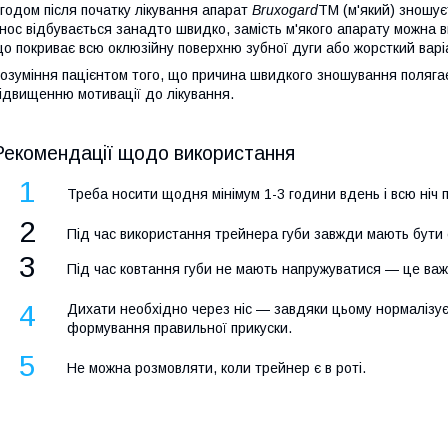
годом після початку лікування апарат
Bruxogard
TM (м'який) зношує
нос відбувається занадто швидко, замість м'якого апарату можна 
о покриває всю оклюзійну поверхню зубної дуги або жорсткий вар
озуміння пацієнтом того, що причина швидкого зношування полягає
ідвищенню мотивації до лікування.
Рекомендації щодо використання
1
Треба носити щодня мінімум 1-3 години вдень і всю ніч п
2
Під час використання трейнера губи завжди мають бути 
3
Під час ковтання губи не мають напружуватися
—
це важ
4
Дихати необхідно через ніс — завдяки цьому нормалізує
формування правильної прикуски.
5
Не можна розмовляти, коли трейнер є в роті.