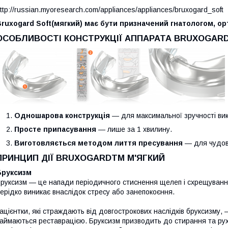
ttp://russian.myoresearch.com/appliances/appliances/bruxogard_soft
ruxogard Soft(мягкий)
має бути призначений гнатологом, о
ОСОБЛИВОСТІ КОНСТРУКЦІЇ АППАРАТА BRUXOGARD
Одношарова конструкція
― для максимальної зручності ви
Просте припасування
― лише за 1 хвилину.
Виготовляється методом лиття пресування
— для чудово
ПРИНЦИП ДІЇ BRUXOGARDTM М'ЯГКИЙ
Бруксизм
руксизм — це напади періодичного стиснення щелеп і схрещуванн
ерідко виникає внаслідок стресу або занепокоєння.
ацієнтки, які страждають від довгострокових наслідків бруксизму, 
аймаються реставрацією. Бруксизм призводить до стирання та рухли