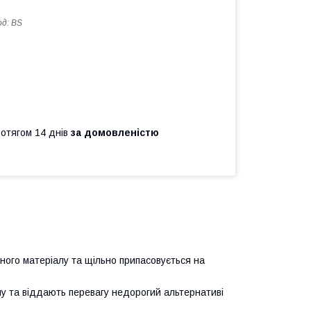
од:
BS
ротягом 14 днів
за домовленістю
ного матеріалу та щільно припасовується на
му та віддають перевагу недорогий альтернативі