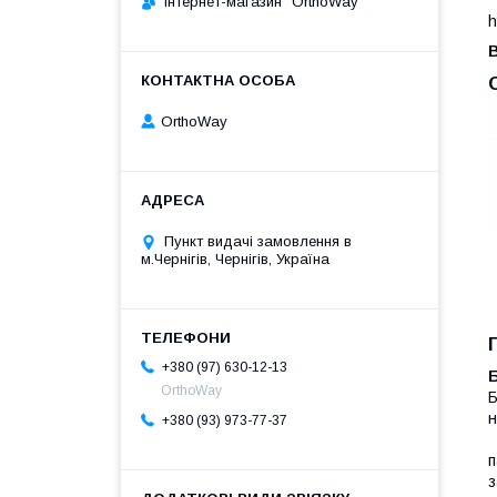
Інтернет-магазин "OrthoWay"
h
B
OrthoWay
Пункт видачі замовлення в
м.Чернігів, Чернігів, Україна
+380 (97) 630-12-13
OrthoWay
Б
н
+380 (93) 973-77-37
п
з