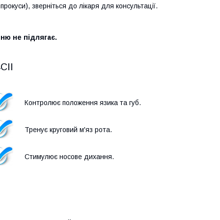
рокуси), зверніться до лікаря для консультації.
нню не підлягає.
CII
Контролює положення язика та губ
.
Тренує круговий м'яз рота
.
Стимулює носове дихання
.