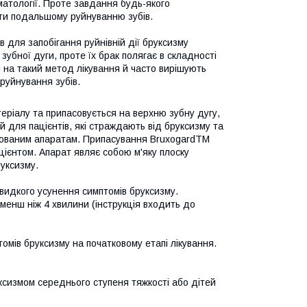
атології. Проте завдання будь-якого
гти подальшому руйнуванню зубів.
в для запобігання руйнівній дії бруксизму
убної дуги, проте їх брак полягає в складності
 на такий метод лікування й часто вирішують
руйнування зубів.
еріалу та припасовується на верхню зубну дугу,
й для пацієнтів, які страждають від бруксизму та
люваним апаратам. Припасування BruxogardTM
ацієнтом. Апарат являє собою м'яку плоску
руксизму.
видкого усунення симптомів бруксизму.
 менш ніж 4 хвилини (інструкція входить до
мів бруксизму на початковому етапі лікування.
уксизмом середнього ступеня тяжкості або дітей