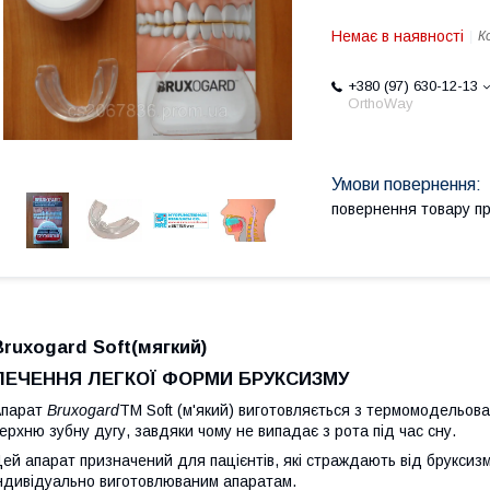
Немає в наявності
К
+380 (97) 630-12-13
OrthoWay
повернення товару п
Bruxogard Soft(мягкий)
ЛЕЧЕННЯ ЛЕГКОЇ ФОРМИ БРУКСИЗМУ
Апарат
Bruxogard
TM Soft (м'який) виготовляється з термомодельова
ерхню зубну дугу, завдяки чому не випадає з рота під час сну.
ей апарат призначений для пацієнтів, які страждають від бруксиз
ндивідуально виготовлюваним апаратам.