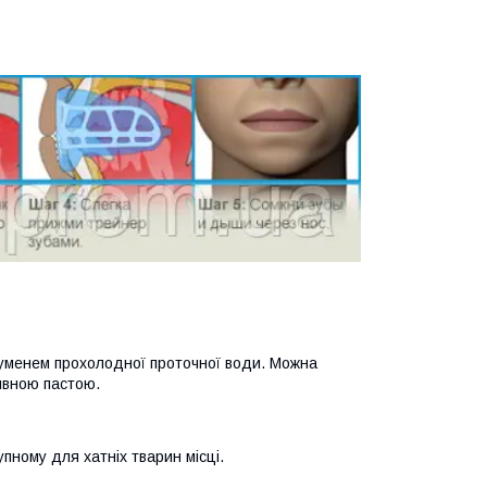
руменем прохолодної проточної води. Можна
ивною пастою.
пному для хатніх тварин місці.