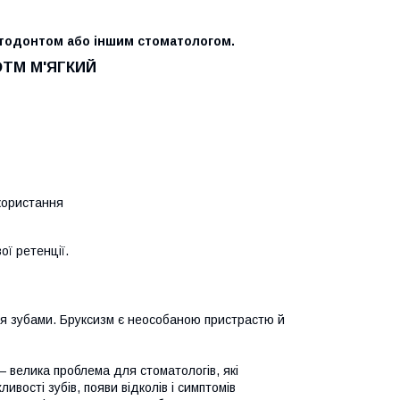
ртодонтом або іншим стоматологом.
TM М'ЯГКИЙ
користання
ї ретенції.
я зубами. Бруксизм є неособаною пристрастю й
— велика проблема для стоматологів, які
вості зубів, появи відколів і симптомів