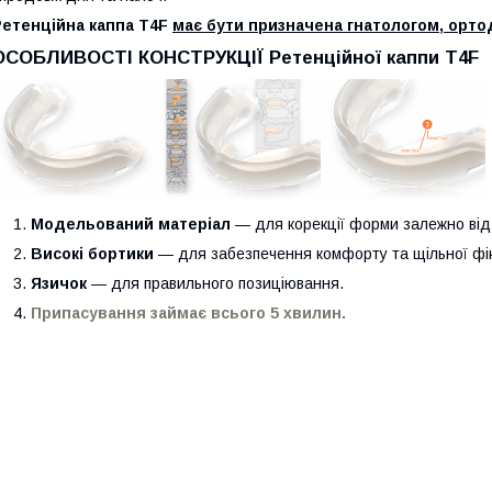
Ретенційна каппа Т4F
має бути призначена гнатологом, орт
ОСОБЛИВОСТІ КОНСТРУКЦІЇ
Ретенційної каппи Т4F
Модельований матеріал
— для корекції форми залежно від 
Високі бортики
— для забезпечення комфорту та щільної фік
Язичок
― для правильного позиціювання.
Припасування займає всього 5 хвилин.