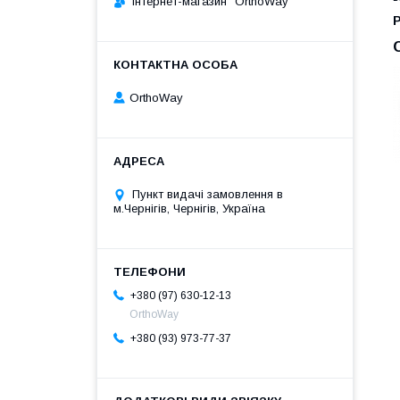
Інтернет-магазин "OrthoWay"
OrthoWay
Пункт видачі замовлення в
м.Чернігів, Чернігів, Україна
+380 (97) 630-12-13
OrthoWay
+380 (93) 973-77-37