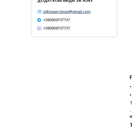
orthoway.shop@gmail.com
+380939737737
+380939737737
•
•
Т
-
м