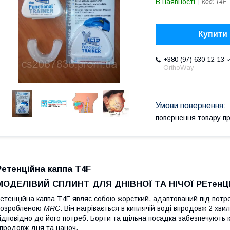
В наявності
Код:
T4F
Купити
+380 (97) 630-12-13
OrthoWay
повернення товару п
Ретенційна каппа Т4F
МОДЕЛІВИЙ СПЛИНТ ДЛЯ ДНІВНОЇ ТА НІЧОЇ РЕтенЦІ
етенційна каппа Т4F являє собою жорсткий, адаптований під потр
розробленою
MRC
. Він нагрівається в киплячій воді впродовж 2 хви
ідповідно до його потреб. Борти та щільна посадка забезпечують 
продовж дня та наноч.