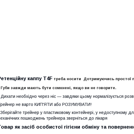
Ретенційну каппу Т4F
треба носити Дотримуючись простої по
 Губи завжди мають бути сомкнені, якщо ви не говорите.
 Дихати необхідно через ніс — завдяки цьому нормалізується розв
рейнер не варто КИП'ЯТИ або РОЗУМУВАТИ!
 Зберігайте трейнер у пластиковому контейнері, у недоступному для
еханічних пошкоджень трейнера зверніться до лікаря
Товар як засіб особистої гігієни обміну та повернен