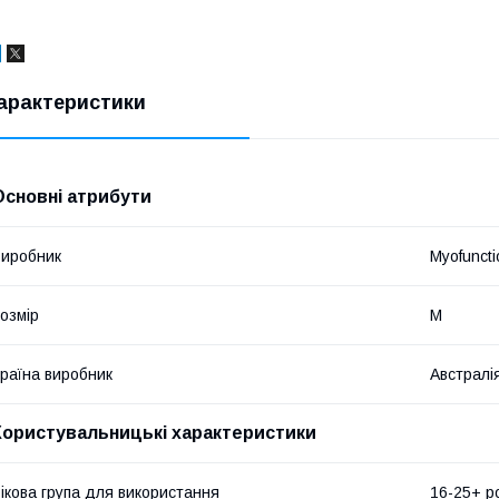
арактеристики
Основні атрибути
иробник
Myofunct
озмір
M
раїна виробник
Австралі
Користувальницькі характеристики
ікова група для використання
16-25+ ро