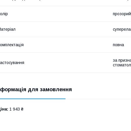
олір
прозорий
атеріал
суперела
омплектація
повна
за призн
астосування
стоматол
нформація для замовлення
іна:
1 943 ₴