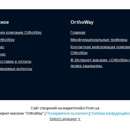
сное
OrthoWay
ея компании OrthoWay
Главная
OrthoWay
Миофункциональные трейнеры
нас
Контактная информация компан
OrthoWay
нас
© Интернет-магазин «OrthoWay»
оставки и оплаты
права защищены.
даваемые вопросы
Сайт створений на маркетплейсі
Prom.ua
Інтернет-магазин "OrthoWay" |
Поскаржитися на контент
|
Політика конфіденційно
Select Language
▼