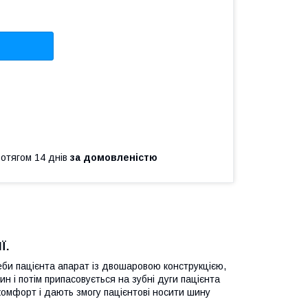
ротягом 14 днів
за домовленістю
Ї.
еби пацієнта апарат із двошаровою конструкцією,
лин і потім припасовується на зубні дуги пацієнта
комфорт і дають змогу пацієнтові носити шину