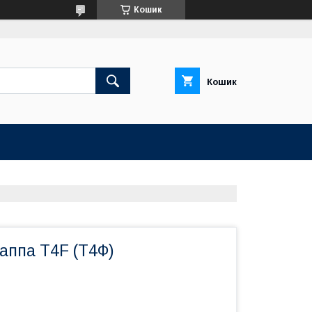
Кошик
Кошик
аппа Т4F (Т4Ф)