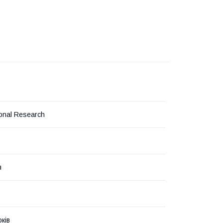
ional Research
я
ків