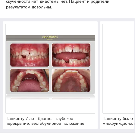
скученности нет, диастемы нет. Пациент и родители
результатом довольны.
Пациенту 7 лет. Диагноз: глубокое
Пациенту было 
перекрытие, вестибулярное положение
миофункционал
верхних центральных
голубым Soft (м
резцов,незначительная скученность на
продолжили ле