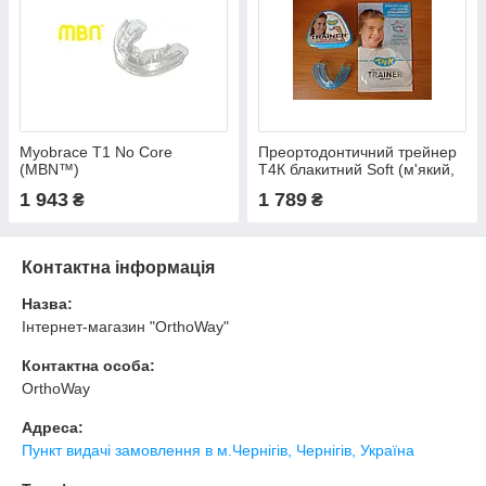
Myobrace T1 No Core
Преортодонтичний трейнер
(MBN™)
Т4К блакитний Soft (м'який,
оригінальний)
1 943
1 789
₴
₴
Контактна інформація
Назва:
Інтернет-магазин "OrthoWay"
Контактна особа:
OrthoWay
Адреса:
Пункт видачі замовлення в м.Чернігів, Чернігів, Україна