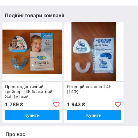
Подібні товари компанії
Преортодонтичний
Ретенційна каппа Т4F
трейнер Т4К блакитний
(Т4Ф)
Soft (м'який,
оригінальний)
1 789
1 943
₴
₴
Купити
Купити
Про нас