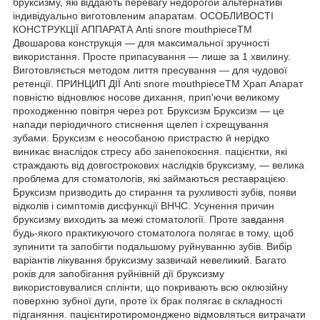
бруксизму, які віддають перевагу недорогой альтернативі
індивідуально виготовленим апаратам. ОСОБЛИВОСТІ
КОНСТРУКЦІЇ АППАРАТА Anti snore mouthpieceTM
Двошарова конструкція — для максимальної зручності
використання. Просте припасування — лише за 1 хвилину.
Виготовляється методом лиття пресування — для чудової
ретенції. ПРИНЦИП ДІЇ Anti snore mouthpieceTM Храп Апарат
повністю відновлює носове дихання, прип'ючи великому
проходженню повітря через рот. Бруксизм Бруксизм — це
напади періодичного стиснення щелеп і схрещування
зубами. Бруксизм є неособаною пристрастю й нерідко
виникає внаслідок стресу або занепокоєння. пацієнтки, які
страждають від довгострокових наслідків бруксизму, — велика
проблема для стоматологів, які займаються реставрацією.
Бруксизм призводить до стирання та рухливості зубів, появи
відколів і симптомів дисфункції ВНЧС. Усунення причин
бруксизму виходить за межі стоматології. Проте завдання
будь-якого практикуючого стоматолога полягає в тому, щоб
зупинити та запобігти подальшому руйнуванню зубів. Вибір
варіантів лікування бруксизму зазвичай невеликий. Багато
років для запобігання руйнівній дії бруксизму
використовувалися сплінти, що покривають всю оклюзійну
поверхню зубної дуги, проте їх брак полягає в складності
підганяння. пацієнтиротиромонджено відмовляться витрачати