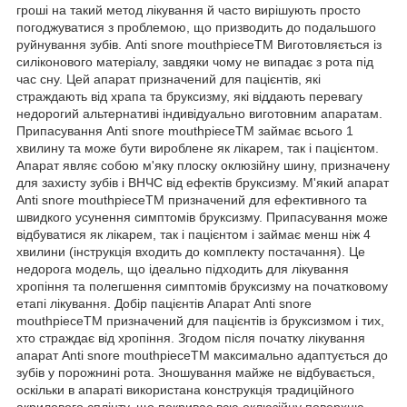
гроші на такий метод лікування й часто вирішують просто
погоджуватися з проблемою, що призводить до подальшого
руйнування зубів. Anti snore mouthpieceTM Виготовляється із
силіконового матеріалу, завдяки чому не випадає з рота під
час сну. Цей апарат призначений для пацієнтів, які
страждають від храпа та бруксизму, які віддають перевагу
недорогий альтернативі індивідуально виготовним апаратам.
Припасування Anti snore mouthpieceTM займає всього 1
хвилину та може бути вироблене як лікарем, так і пацієнтом.
Апарат являє собою м'яку плоску оклюзійну шину, призначену
для захисту зубів і ВНЧС від ефектів бруксизму. М'який апарат
Anti snore mouthpieceTM призначений для ефективного та
швидкого усунення симптомів бруксизму. Припасування може
відбуватися як лікарем, так і пацієнтом і займає менш ніж 4
хвилини (інструкція входить до комплекту постачання). Це
недорога модель, що ідеально підходить для лікування
хропіння та полегшення симптомів бруксизму на початковому
етапі лікування. Добір пацієнтів Апарат Anti snore
mouthpieceTM призначений для пацієнтів із бруксизмом і тих,
хто страждає від хропіння. Згодом після початку лікування
апарат Anti snore mouthpieceTM максимально адаптується до
зубів у порожнині рота. Зношування майже не відбувається,
оскільки в апараті використана конструкція традиційного
акрилового сплінту, що покриває всю оклюзійну поверхню