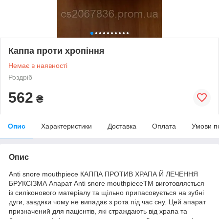
Каппа проти хропіння
Немає в наявності
Роздріб
562
₴
Опис
Характеристики
Доставка
Оплата
Умови п
Опис
Anti snore mouthpiece КАППА ПРОТИВ ХРАПА Й ЛЕЧЕННЯ
БРУКСІЗМА Апарат Anti snore mouthpieceTM виготовляється
із силіконового матеріалу та щільно припасовується на зубні
дуги, завдяки чому не випадає з рота під час сну. Цей апарат
призначений для пацієнтів, які страждають від храпа та