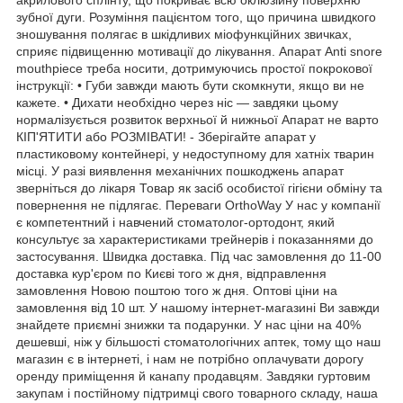
зубної дуги. Розуміння пацієнтом того, що причина швидкого
зношування полягає в шкідливих міофункційних звичках,
сприяє підвищенню мотивації до лікування. Апарат Anti snore
mouthpiece треба носити, дотримуючись простої покрокової
інструкції: • Губи завжди мають бути скомкнути, якщо ви не
кажете. • Дихати необхідно через ніс — завдяки цьому
нормалізується розвиток верхньої й нижньої Апарат не варто
КІП'ЯТИТИ або РОЗМІВАТИ! - Зберігайте апарат у
пластиковому контейнері, у недоступному для хатніх тварин
місці. У разі виявлення механічних пошкоджень апарат
зверніться до лікаря Товар як засіб особистої гігієни обміну та
повернення не підлягає. Переваги OrthoWay У нас у компанії
є компетентний і навчений стоматолог-ортодонт, який
консультує за характеристиками трейнерів і показаннями до
застосування. Швидка доставка. Під час замовлення до 11-00
доставка кур'єром по Києві того ж дня, відправлення
замовлення Новою поштою того ж дня. Оптові ціни на
замовлення від 10 шт. У нашому інтернет-магазині Ви завжди
знайдете приємні знижки та подарунки. У нас ціни на 40%
дешевші, ніж у більшості стоматологічних аптек, тому що наш
магазин є в інтернеті, і нам не потрібно оплачувати дорогу
оренду приміщення й канапу продавцям. Завдяки гуртовим
закупам і постійному підтримці свого товарного складу, наша