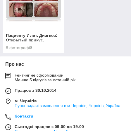
Пациенту 7 лет. Диагноз:
Открытый прикус.
Лечение с помощью
8 фотографій
Преортодонтического
трейнера Т4К розовый
Hard (жесткий)
Про нас
Рейтинг не сформований
Менше 5 відгуків за останній рік
Працює з 30.10.2014
м. Чернігів
Пункт видачі замовлення в м.Чернігів, Чернігів, Україна
Контакти
Сьогодні працює з 09:00 до 19:00