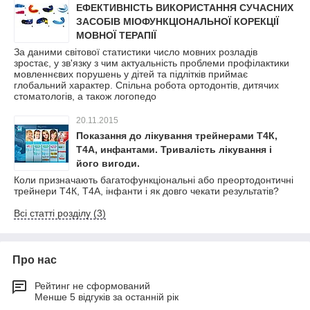
ЕФЕКТИВНІСТЬ ВИКОРИСТАННЯ СУЧАСНИХ
ЗАСОБІВ МІОФУНКЦІОНАЛЬНОЇ КОРЕКЦІЇ
МОВНОЇ ТЕРАПІЇ
За даними світової статистики число мовних розладів
зростає, у зв'язку з чим актуальність проблеми профілактики
мовленнєвих порушень у дітей та підлітків приймає
глобальний характер. Спільна робота ортодонтів, дитячих
стоматологів, а також логопедо
20.11.2015
Показання до лікування трейнерами Т4К,
Т4А, инфантами. Тривалість лікування і
його вигоди.
Коли призначають багатофункціональні або преортодонтичні
трейнери Т4К, Т4А, інфанти і як довго чекати результатів?
Всі статті розділу (3)
Про нас
Рейтинг не сформований
Менше 5 відгуків за останній рік